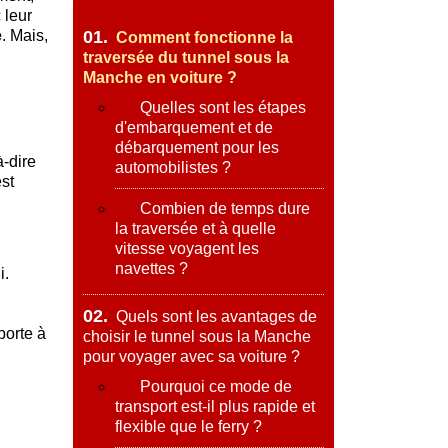
 leur
e
. Mais,
01.
Comment fonctionne la
traversée du tunnel sous la
Manche en voiture ?
Quelles sont les étapes
d'embarquement et de
débarquement pour les
à-dire
automobilistes ?
est
Combien de temps dure
la traversée et à quelle
vitesse voyagent les
navettes ?
i.
02.
Quels sont les avantages de
porte à
choisir le tunnel sous la Manche
pour voyager avec sa voiture ?
Pourquoi ce mode de
transport est-il plus rapide et
flexible que le ferry ?