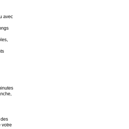
ou avec
longs
les,
nts
minutes
anche,
 des
 votre