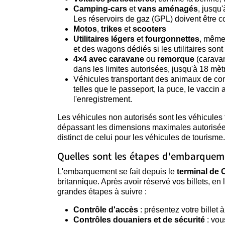
Camping-cars
et
vans aménagés
, jusqu
Les réservoirs de gaz (GPL) doivent être co
Motos
,
trikes
et
scooters
Utilitaires légers
et
fourgonnettes
, même 
et des wagons dédiés si les utilitaires sont
4×4 avec caravane
ou
remorque
(caravan
dans les limites autorisées, jusqu'à 18 mè
Véhicules transportant des animaux de c
telles que le passeport, la puce, le vaccin 
l'enregistrement.
Les véhicules non autorisés sont les véhicules
dépassant les dimensions maximales autorisée
distinct de celui pour les véhicules de tourisme.
Quelles sont les étapes d'embarquem
L'embarquement se fait depuis le
terminal de 
britannique. Après avoir réservé vos billets, en
grandes étapes à suivre :
Contrôle d'accès
: présentez votre billet
Contrôles douaniers et de sécurité
: vou