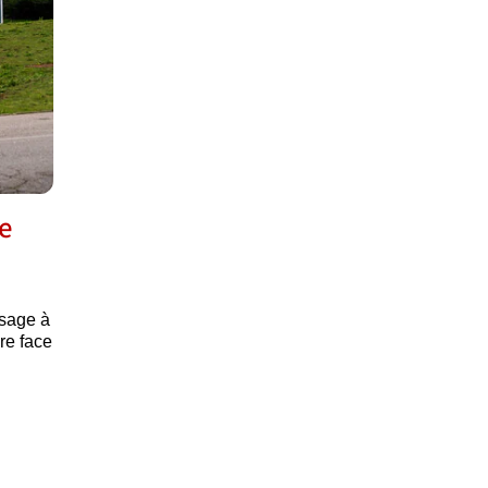
e
ssage à
ire face