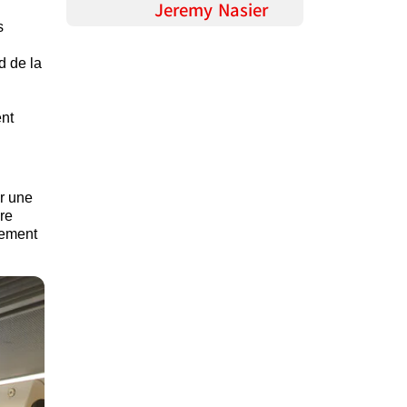
Jeremy Nasier
s
d de la
ent
ur une
re
uement