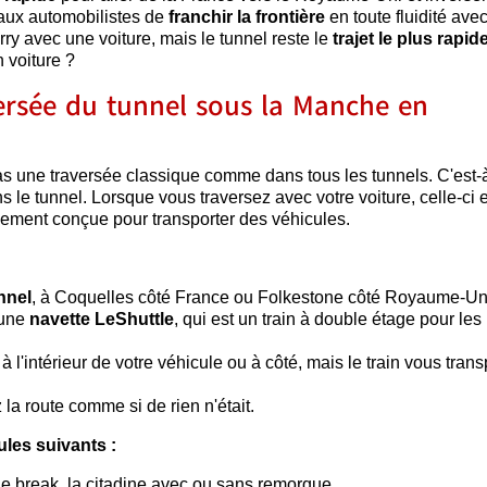
 aux automobilistes de
franchir la frontière
en toute fluidité avec
erry avec une voiture, mais le tunnel reste le
trajet le plus rapid
 voiture ?
rsée du tunnel sous la Manche en
as une traversée classique comme dans tous les tunnels. C'est-
 le tunnel. Lorsque vous traversez avec votre voiture, celle-ci 
ement conçue pour transporter des véhicules.
nnel
, à Coquelles côté France ou Folkestone côté Royaume-Un
'une
navette LeShuttle
, qui est un train à double étage pour les
 à l'intérieur de votre véhicule ou à côté, mais le train vous trans
z la route comme si de rien n'était.
ules suivants :
le break, la citadine avec ou sans remorque.