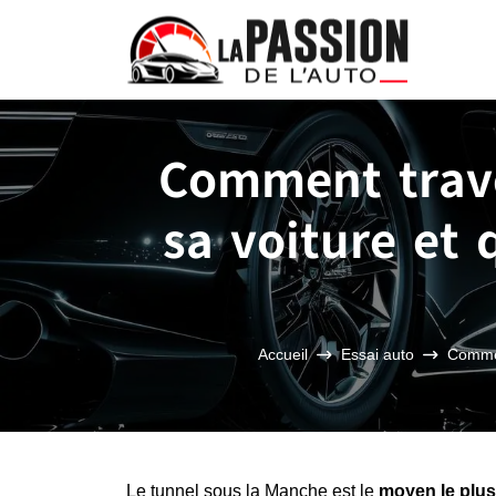
Comment trave
sa voiture et 
Accueil
Essai auto
Commen
Le tunnel sous la Manche est le
moyen le plus