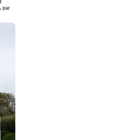
t
₂ par