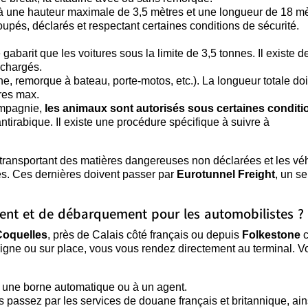
'à une hauteur maximale de 3,5 mètres et une longueur de 18 mè
upés, déclarés et respectant certaines conditions de sécurité.
gabarit que les voitures sous la limite de 3,5 tonnes. Il existe de
 chargés.
e, remorque à bateau, porte-motos, etc.). La longueur totale doit
tres max.
ompagnie,
les animaux sont autorisés sous certaines conditi
antirabique. Il existe une procédure spécifique à suivre à
 transportant des matières dangereuses non déclarées et les vé
s. Ces dernières doivent passer par
Eurotunnel Freight
, un se
ent et de débarquement pour les automobilistes ?
Coquelles
, près de Calais côté français ou depuis
Folkestone
c
 ligne ou sur place, vous vous rendez directement au terminal. Vo
 à une borne automatique ou à un agent.
s passez par les services de douane français et britannique, ain