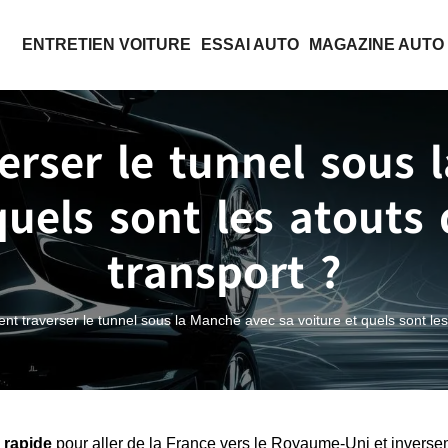
ENTRETIEN VOITURE
ESSAI AUTO
MAGAZINE AUTO
rser le tunnel sous 
quels sont les atout
transport ?
t traverser le tunnel sous la Manche avec sa voiture et quels sont le
 rapide
pour aller de la France vers le Royaume-Uni et inverse