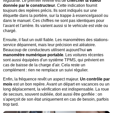
régularité. Le premier réflexe est de
chercher la valeur
donnée par le constructeur
. Cette indication fournit
toujours des repères précis. Ils sont indiqués sur une
étiquette dans la portière, sur la trappe à essence/gasoil ou
dans le manuel. Ces chiffres ne sont pas identiques pour
l'avant et l'arrière. Ils varient aussi si le vehicule est vide ou
chargé.
Ensuite, il faut un outil fiable. Les manomètres des stations-
service dépannent, mais leur précision est aléatoire.
Beaucoup de conducteurs utilisent aujourd'hui
un
manomètre numérique portable
. Les voitures récentes
sont aussi équipées d'un système TPMS, qui prévient en
cas de baisse de la charge d'air. Cela reste un
complément : rien ne remplace un suivi régulier.
Enfin, la fréquence revêt un aspect majeur.
Un contrôle par
mois
est un bon repère. Avant un départ en vacances ou un
long déplacement, la vérification est indispensable. La roue
de secours, souvent oubliée, doit aussi être gonflée : on
s'aperçoit de son état uniquement en cas de besoin, parfois
trop tard.