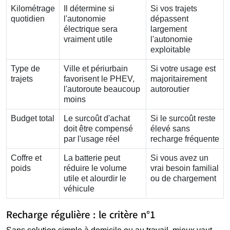
Kilométrage
Il détermine si
Si vos trajets
quotidien
l'autonomie
dépassent
électrique sera
largement
vraiment utile
l'autonomie
exploitable
Type de
Ville et périurbain
Si votre usage est
trajets
favorisent le PHEV,
majoritairement
l'autoroute beaucoup
autoroutier
moins
Budget total
Le surcoût d'achat
Si le surcoût reste
doit être compensé
élevé sans
par l'usage réel
recharge fréquente
Coffre et
La batterie peut
Si vous avez un
poids
réduire le volume
vrai besoin familial
utile et alourdir le
ou de chargement
véhicule
Recharge régulière : le critère n°1