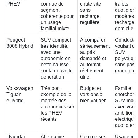
PHEV
connue du
chute vite
trajets
segment,
sans
quotidiens
cohérente pour
recharge
modérés e
un usage
régulière
recharge 
familial mixte
domicile
Peugeot
SUV compact
À comparer
Conducteu
3008 Hybrid
très identifié,
sérieusement
voulant un
avec une
au prix
SUV
autonomie en
demandé et
polyvalent
nette hausse
au format
sans pass
sur la nouvelle
réellement
grand gaba
génération
utile
Volkswagen
Très bon
Budget et
Famille
Tiguan
exemple de la
versions à
cherchant
eHybrid
montée des
bien valider
SUV mode
autonomies sur
avec vraie
les PHEV
ambition
récents
électrique
quotidien
Hyundai
Alternative
Comme ses
Usage mix