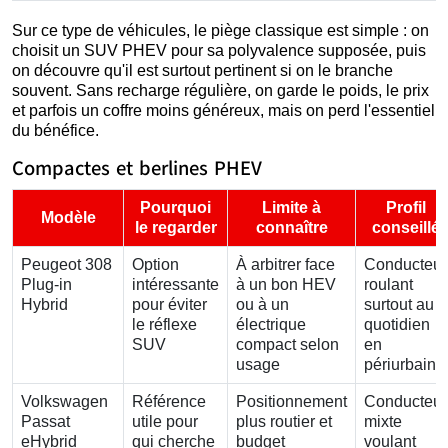
Sur ce type de véhicules, le piège classique est simple : on
choisit un SUV PHEV pour sa polyvalence supposée, puis
on découvre qu'il est surtout pertinent si on le branche
souvent. Sans recharge régulière, on garde le poids, le prix
et parfois un coffre moins généreux, mais on perd l'essentiel
du bénéfice.
Compactes et berlines PHEV
Pourquoi
Limite à
Profil
Modèle
le regarder
connaître
conseillé
Peugeot 308
Option
À arbitrer face
Conducteur
Plug-in
intéressante
à un bon HEV
roulant
Hybrid
pour éviter
ou à un
surtout au
le réflexe
électrique
quotidien
SUV
compact selon
en
usage
périurbain
Volkswagen
Référence
Positionnement
Conducteur
Passat
utile pour
plus routier et
mixte
eHybrid
qui cherche
budget
voulant