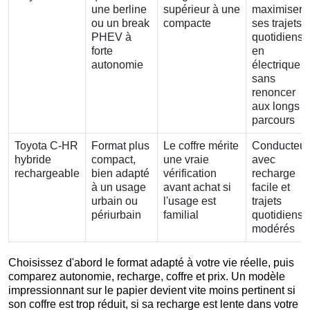
une berline
supérieur à une
maximiser
ou un break
compacte
ses trajets
PHEV à
quotidiens
forte
en
autonomie
électrique
sans
renoncer
aux longs
parcours
Toyota C-HR
Format plus
Le coffre mérite
Conducteur
hybride
compact,
une vraie
avec
rechargeable
bien adapté
vérification
recharge
à un usage
avant achat si
facile et
urbain ou
l'usage est
trajets
périurbain
familial
quotidiens
modérés
Choisissez d'abord le format adapté à votre vie réelle, puis
comparez autonomie, recharge, coffre et prix. Un modèle
impressionnant sur le papier devient vite moins pertinent si
son coffre est trop réduit, si sa recharge est lente dans votre