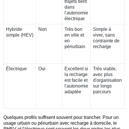
trajets tient
dans
l'autonomie
électrique
Hybride
Non
Très bon
Simple à
simple (HEV)
en ville et
vivre, sans
en
contrainte de
périurbain
recharge
Électrique
Oui
Excellent si
Très viable,
la recharge
avec plus
est facile et
d'organisation
l'autonomie
sur longs
adaptée
parcours
Quelques profils suffisent souvent pour trancher. Pour un
usage urbain ou périurbain avec recharge à domicile, le
PHEV et l'électrique sont souvent les deux pistes les plus