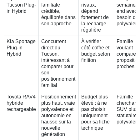
Tucson Plug-
familiale
rivaux,
semaine/w
in Hybrid
crédible,
dépend
end avec
équilibrée dans
fortement de
besoin de
son approche
la recharge
polyvalen
régulière
Kia Sportage
Concurrent
À vérifier
Famille
Plug-in
direct du
côté coffre et
voulant
Hybrid
Tucson,
budget selon
comparer 
intéressant à
finition
propositio
comparer pour
proches
son
positionnement
familial
Toyota RAV4
Positionnement
Budget plus
Famille
hybride
plus haut, vraie
élevé ; à ne
cherchant
rechargeable
polyvalence et
pas choisir
SUV plus
autonomie en
uniquement
statutaire 
hausse sur la
pour sa fiche
polyvalent
nouvelle
technique
génération