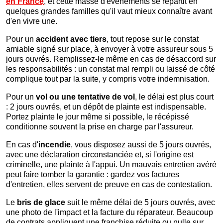
en France
, et cette masse d'événements se répartit en
quelques grandes familles qu'il vaut mieux connaître avant
d'en vivre une.
Pour un
accident avec tiers
, tout repose sur le constat
amiable signé sur place, à envoyer à votre assureur sous 5
jours ouvrés. Remplissez-le même en cas de désaccord sur
les responsabilités : un constat mal rempli ou laissé de côté
complique tout par la suite, y compris votre indemnisation.
Pour un
vol ou une tentative de vol
, le délai est plus court
: 2 jours ouvrés, et un dépôt de plainte est indispensable.
Portez plainte le jour même si possible, le récépissé
conditionne souvent la prise en charge par l'assureur.
En cas d'
incendie
, vous disposez aussi de 5 jours ouvrés,
avec une déclaration circonstanciée et, si l'origine est
criminelle, une plainte à l'appui. Un mauvais entretien avéré
peut faire tomber la garantie : gardez vos factures
d'entretien, elles servent de preuve en cas de contestation.
Le
bris de glace
suit le même délai de 5 jours ouvrés, avec
une photo de l'impact et la facture du réparateur. Beaucoup
de contrats appliquent une franchise réduite ou nulle sur