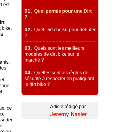
rt
est
01.
Quel permis pour une Dirt
?
irt
 bike,
02.
Quel Dirt choisir pour débuter
sa
?
03.
Quels sont les meilleurs
modèles de dirt bike sur le
marché ?
ants.
 des
04.
Quelles sont les règles de
sécurité à respecter en pratiquant
met
le dirt bike ?
bonne
et
Article rédigé par
ué, ce
Jeremy Nasier
 ce
sséder
ne
e) ou