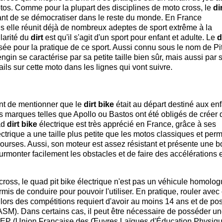
otos. Comme pour la plupart des disciplines de moto cross, le
di
vant de se démocratiser dans le reste du monde. En France
ais elle réunit déjà de nombreux adeptes de sport extrême à la
larité du
dirt
est qu'il s'agit d'un sport pour enfant et adulte. Le
d
isée pour la pratique de ce sport. Aussi connu sous le nom de Pit
ngin se caractérise par sa petite taille bien sûr, mais aussi par 
ails sur cette moto dans les lignes qui vont suivre.
tant de mentionner que le
dirt bike
était au départ destiné aux enf
les marques telles que Apollo ou Bastos ont été obligés de créer
ad
dirt
bike
électrique est très apprécié en France, grâce à ses
ctrique a une taille plus petite que les motos classiques et per
 courses. Aussi, son moteur est assez résistant et présente une 
urmonter facilement les obstacles et de faire des accélérations 
ross, le quad pit bike électrique n'est pas un véhicule homolog
is de conduire pour pouvoir l'utiliser. En pratique, rouler avec
 lors des compétitions requiert d'avoir au moins 14 ans et de po
(CASM). Dans certains cas, il peut être nécessaire de posséder u
OLEP (Union Française des Œuvres Laïques d'Éducation Physiqu