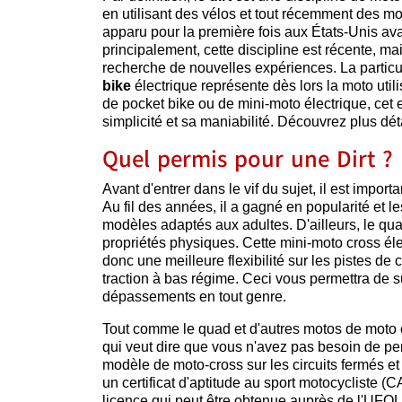
en utilisant des vélos et tout récemment des m
apparu pour la première fois aux États-Unis a
principalement, cette discipline est récente, m
recherche de nouvelles expériences. La particu
bike
électrique représente dès lors la moto util
de pocket bike ou de mini-moto électrique, cet e
simplicité et sa maniabilité. Découvrez plus dét
Quel permis pour une Dirt ?
Avant d'entrer dans le vif du sujet, il est impor
Au fil des années, il a gagné en popularité et 
modèles adaptés aux adultes. D'ailleurs, le qu
propriétés physiques. Cette mini-moto cross éle
donc une meilleure flexibilité sur les pistes de
traction à bas régime. Ceci vous permettra de s
dépassements en tout genre.
Tout comme le quad et d'autres motos de moto c
qui veut dire que vous n'avez pas besoin de perm
modèle de moto-cross sur les circuits fermés et
un certificat d'aptitude au sport motocycliste 
licence qui peut être obtenue auprès de l'UF