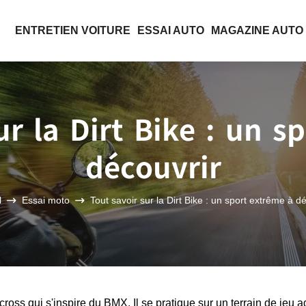
ENTRETIEN VOITURE
ESSAI AUTO
MAGAZINE AUTO
ur la Dirt Bike : un s
découvrir
l
Essai moto
Tout savoir sur la Dirt Bike : un sport extrême à d
ross qui s'inspire du BMX. Il se pratique sur un terrain de jeu 