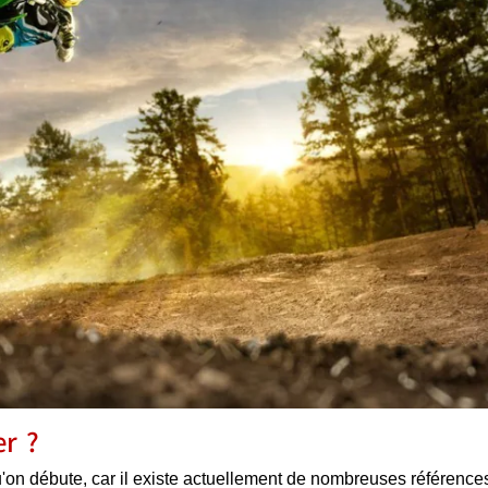
er ?
squ'on débute, car il existe actuellement de nombreuses références