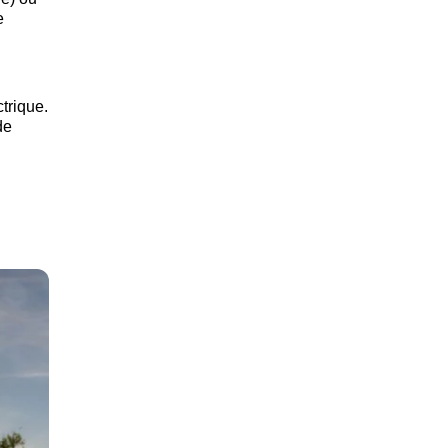
e
ctrique.
de