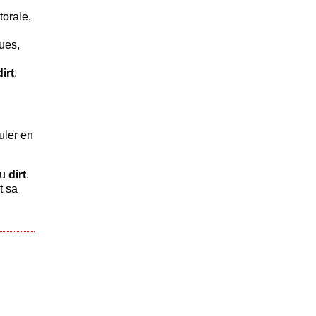
torale,
oues,
dirt
.
uler en
du
dirt
.
t sa