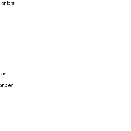
 enfant
:
 cas
prix en