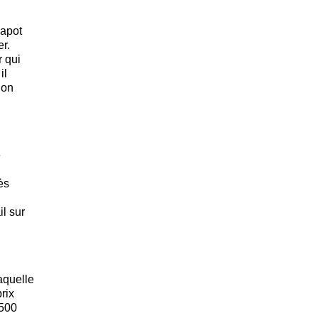
capot
er.
r qui
il
lon
e
ès
il sur
laquelle
rix
1500