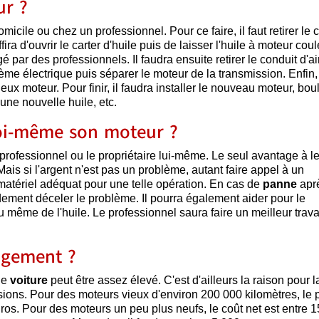
r ?
cile ou chez un professionnel. Pour ce faire, il faut retirer le 
ira d'ouvrir le carter d'huile puis de laisser l'huile à moteur coul
gé par des professionnels. Il faudra ensuite retirer le conduit d'ai
ystème électrique puis séparer le moteur de la transmission. Enfin, 
ieux moteur. Pour finir, il faudra installer le nouveau moteur, bou
 une nouvelle huile, etc.
soi-même son moteur ?
professionnel ou le propriétaire lui-même. Le seul avantage à l
ais si l'argent n'est pas un problème, autant faire appel à un
matériel adéquat pour une telle opération. En cas de
panne
apr
idement déceler le problème. Il pourra également aider pour le
 même de l'huile. Le professionnel saura faire un meilleur trava
angement ?
ne
voiture
peut être assez élevé. C'est d'ailleurs la raison pour 
asions. Pour des moteurs vieux d'environ 200 000 kilomètres, le p
ros. Pour des moteurs un peu plus neufs, le coût net est entre 