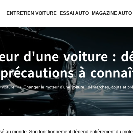
ENTRETIEN VOITURE
ESSAI AUTO
MAGAZINE AUTO
eur d'une voiture : d
 précautions à connaî
 voiture
Changer le moteur d'une voiture : démarches, coûts et pr
tilisé au monde. Son fonctionnement dépend entièrement du mote