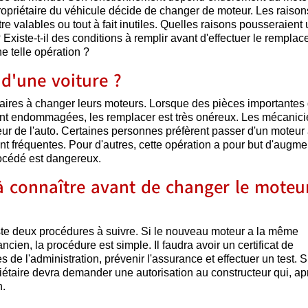
 propriétaire du véhicule décide de changer de moteur. Les raison
 valables ou tout à fait inutiles. Quelles raisons pousseraient
 Existe-t-il des conditions à remplir avant d'effectuer le rempla
e telle opération ?
d'une voiture ?
taires à changer leurs moteurs. Lorsque des pièces importantes
sont endommagées, les remplacer est très onéreux. Les mécanic
r de l'auto. Certaines personnes préfèrent passer d'un moteur
t fréquentes. Pour d'autres, cette opération a pour but d'augme
rocédé est dangereux.
 à connaître avant de changer le moteu
iste deux procédures à suivre. Si le nouveau moteur a la même
cien, la procédure est simple. Il faudra avoir un certificat de
 de l'administration, prévenir l'assurance et effectuer un test. Si
étaire devra demander une autorisation au constructeur qui, ap
n.