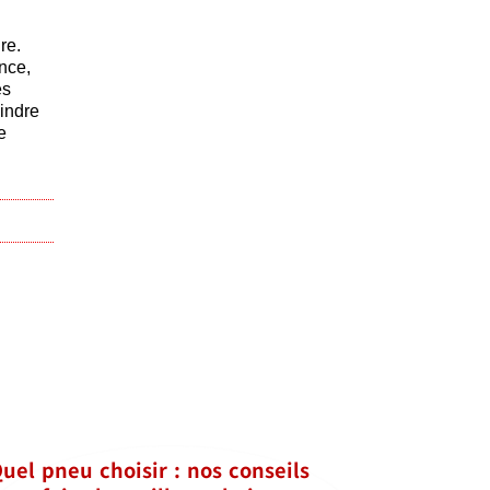
re.
nce,
es
oindre
e
uel pneu choisir : nos conseils