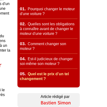
s d'un
 une
01.
Pourquoi changer le moteur
cement
d'une voiture ?
02.
Quelles sont les obligations
à connaître avant de changer le
moteur d'une voiture ?
 du
iens
03.
Comment changer son
 à un
moteur ?
nter la
04.
Est-il judicieux de changer
r
soi-même son moteur ?
05.
Quel est le prix d'un tel
changement ?
 le
rès
Article rédigé par
Bastien Simon