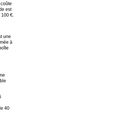
 coûte
de est
 100 €.
st une
timée à
boîte
une
ble
6
de 40