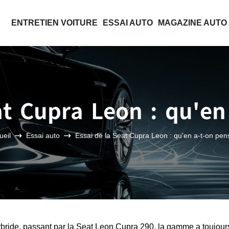
ENTRETIEN VOITURE
ESSAI AUTO
MAGAZINE AUTO
at Cupra Leon : qu'en
ueil
Essai auto
Essai de la Seat Cupra Leon : qu'en a-t-on pen
bride, passant par la Seat Leon Cupra 290, la gamme a toujour