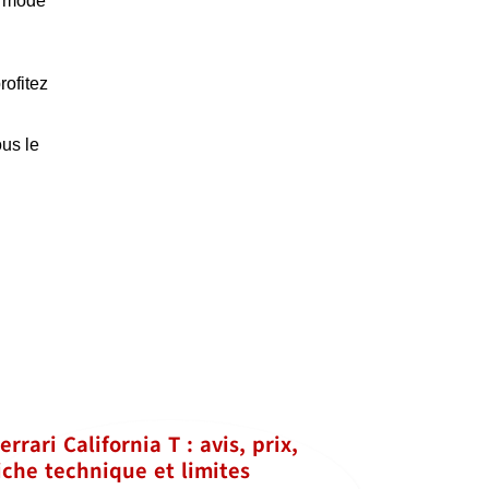
en mode
rofitez
ous le
errari California T : avis, prix,
iche technique et limites