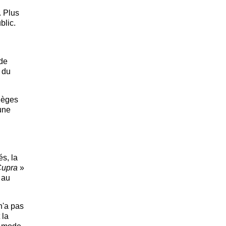
. Plus
blic.
 de
 du
sièges
une
és, la
upra
»
 au
n'a pas
 la