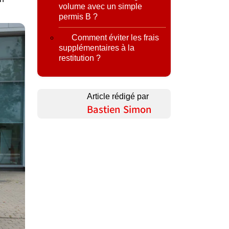
volume avec un simple
permis B ?
Comment éviter les frais
supplémentaires à la
restitution ?
Article rédigé par
Bastien Simon