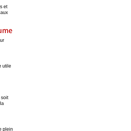
s et
 aux
lume
ur
 utile
 soit
la
e plein