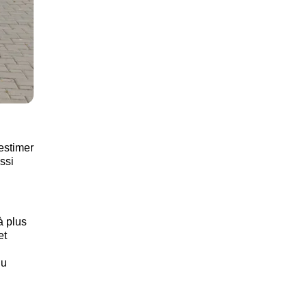
'estimer
ssi
à plus
et
du