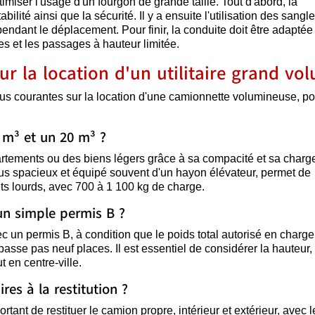
miser l'usage d'un fourgon de grande taille. Tout d'abord, la
lité ainsi que la sécurité. Il y a ensuite l'utilisation des sangle
pendant le déplacement. Pour finir, la conduite doit être adaptée
es et les passages à hauteur limitée.
ur la location d'un utilitaire grand vo
lus courantes sur la location d'une camionnette volumineuse, po
2 m³ et un 20 m³ ?
artements ou des biens légers grâce à sa compacité et sa charge
lus spacieux et équipé souvent d'un hayon élévateur, permet de
ts lourds, avec 700 à 1 100 kg de charge.
un simple permis B ?
c un permis B, à condition que le poids total autorisé en charge
passe pas neuf places. Il est essentiel de considérer la hauteur, 
t en centre-ville.
es à la restitution ?
rtant de restituer le camion propre, intérieur et extérieur, avec l