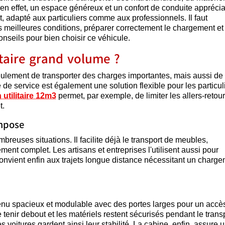
en effet, un espace généreux et un confort de conduite apprécia
nt, adapté aux particuliers comme aux professionnels. Il faut
s meilleures conditions, préparer correctement le chargement et
onseils pour bien choisir ce véhicule.
itaire grand volume ?
lement de transporter des charges importantes, mais aussi de
e de service est également une solution flexible pour les particul
 utilitaire 12m3
permet, par exemple, de limiter les allers-retour
t.
impose
mbreuses situations. Il facilite déjà le transport de meubles,
nt complet. Les artisans et entreprises l'utilisent aussi pour
convient enfin aux trajets longue distance nécessitant un charg
enu spacieux et modulable avec des portes larges pour un accè
tenir debout et les matériels restent sécurisés pendant le transp
oitures gardent ainsi leur stabilité. La cabine, enfin, assure 