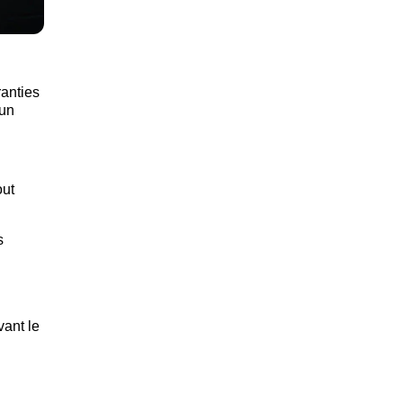
ranties
 un
out
s
vant le