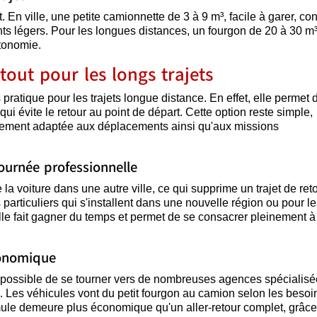
 En ville, une petite camionnette de 3 à 9 m³, facile à garer, co
ts légers. Pour les longues distances, un fourgon de 20 à 30 m³
tonomie.
tout pour les longs trajets
 pratique pour les trajets longue distance. En effet, elle permet 
ui évite le retour au point de départ. Cette option reste simple,
aitement adaptée aux déplacements ainsi qu'aux missions
urnée professionnelle
e la voiture dans une autre ville, ce qui supprime un trajet de ret
s particuliers qui s'installent dans une nouvelle région ou pour l
le fait gagner du temps et permet de se consacrer pleinement à
conomique
st possible de se tourner vers de nombreuses agences spécialisé
e. Les véhicules vont du petit fourgon au camion selon les besoi
mule demeure plus économique qu'un aller-retour complet, grâc