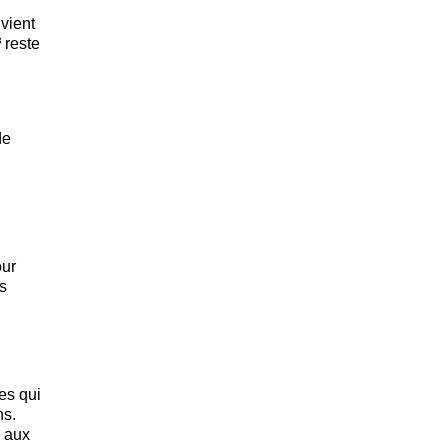
nvient
 reste
de
our
es
es qui
ns.
e aux