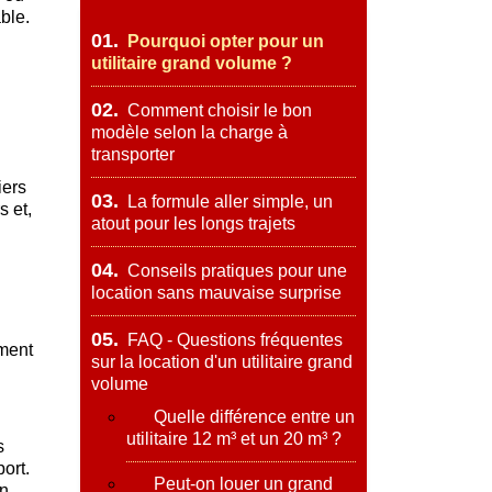
ble.
01.
Pourquoi opter pour un
utilitaire grand volume ?
02.
Comment choisir le bon
modèle selon la charge à
transporter
iers
03.
La formule aller simple, un
s et,
atout pour les longs trajets
04.
Conseils pratiques pour une
location sans mauvaise surprise
05.
FAQ - Questions fréquentes
ement
sur la location d'un utilitaire grand
volume
Quelle différence entre un
utilitaire 12 m³ et un 20 m³ ?
s
ort.
Peut-on louer un grand
un