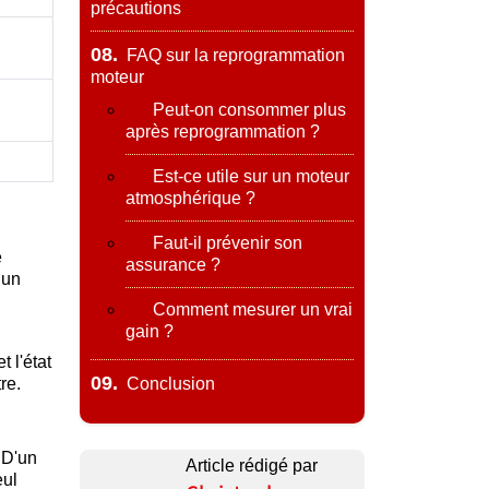
précautions
08.
FAQ sur la reprogrammation
moteur
Peut-on consommer plus
après reprogrammation ?
Est-ce utile sur un moteur
atmosphérique ?
Faut-il prévenir son
e
assurance ?
 un
Comment mesurer un vrai
gain ?
 l'état
09.
re.
Conclusion
 D'un
Article rédigé par
eul