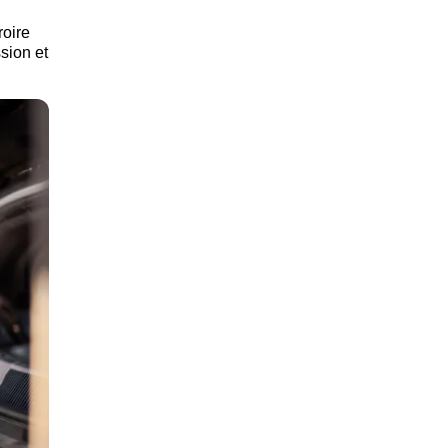
roire
ssion et