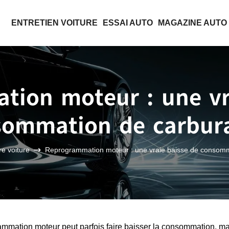
ENTRETIEN VOITURE
ESSAI AUTO
MAGAZINE AUTO
ion moteur : une vr
sommation de carbura
e voiture
Reprogrammation moteur : une vraie baisse de consomm
rammation moteur peut parfois faire baisser la consommation, ma