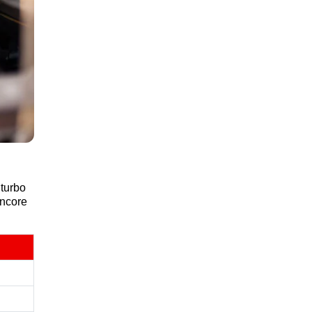
 turbo
encore