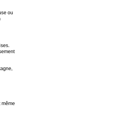
euse ou
n
ises.
ssement
tagne,
st même