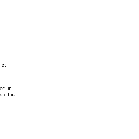
 et
s
vec un
ur lui-