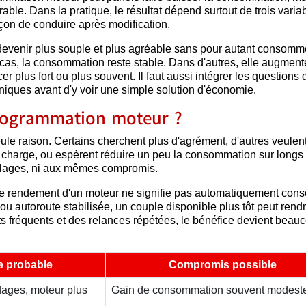
rable. Dans la pratique, le résultat dépend surtout de trois variab
açon de conduire après modification.
devenir plus souple et plus agréable sans pour autant consomm
 cas, la consommation reste stable. Dans d'autres, elle augment
 plus fort ou plus souvent. Il faut aussi intégrer les questions 
niques avant d'y voir une simple solution d'économie.
rogrammation moteur ?
e raison. Certains cherchent plus d'agrément, d'autres veulen
en charge, ou espèrent réduire un peu la consommation sur longs t
glages, ni aux mêmes compromis.
r le rendement d'un moteur ne signifie pas automatiquement co
ou autoroute stabilisée, un couple disponible plus tôt peut rendr
ts fréquents et des relances répétées, le bénéfice devient beau
e probable
Compromis possible
dages, moteur plus
Gain de consommation souvent modest