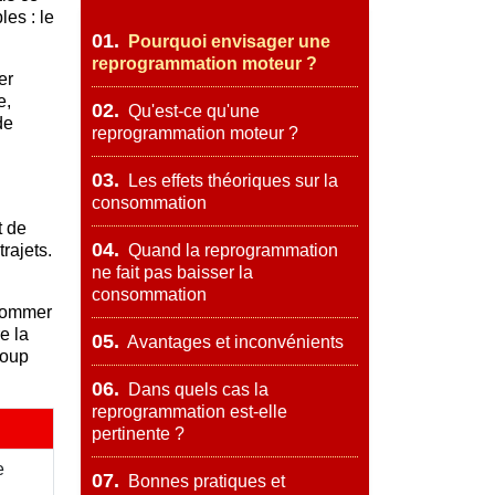
les : le
01.
Pourquoi envisager une
reprogrammation moteur ?
er
e,
02.
Qu'est-ce qu'une
de
reprogrammation moteur ?
03.
Les effets théoriques sur la
consommation
t de
04.
rajets.
Quand la reprogrammation
ne fait pas baisser la
consommation
nsommer
e la
05.
Avantages et inconvénients
coup
06.
Dans quels cas la
reprogrammation est-elle
pertinente ?
e
07.
Bonnes pratiques et