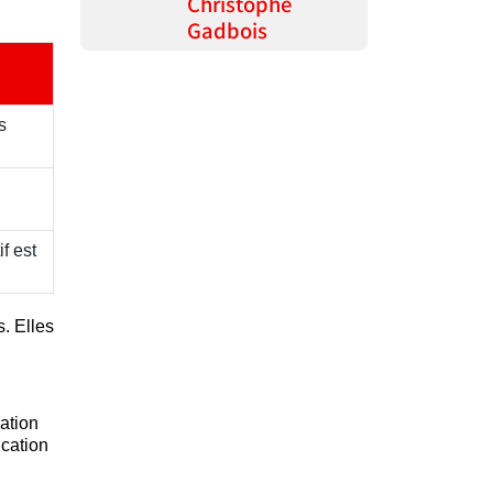
Christophe
Gadbois
s
f est
s. Elles
ation
ication