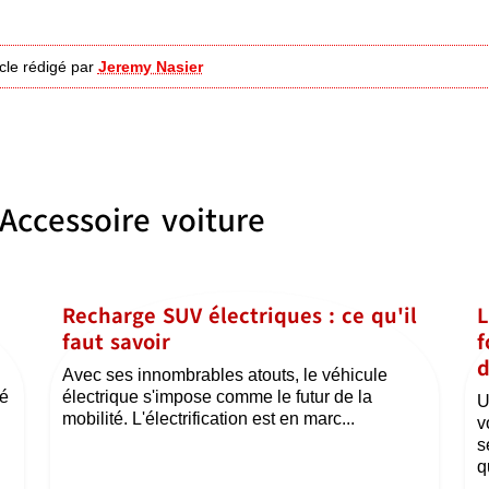
icle rédigé par
Jeremy Nasier
Accessoire voiture
Recharge SUV électriques : ce qu'il
L
faut savoir
f
d
Avec ses innombrables atouts, le véhicule
té
électrique s'impose comme le futur de la
U
mobilité. L'électrification est en marc...
v
s
q