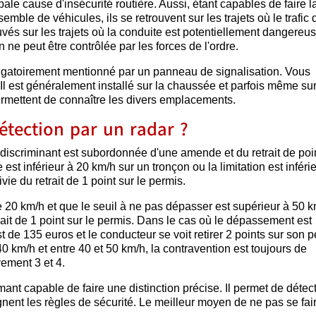
pale cause d'insécurité routière. Aussi, étant capables de faire l
semble de véhicules, ils se retrouvent sur les trajets où le trafic 
uvés sur les trajets où la conduite est potentiellement dangereu
n ne peut être contrôlée par les forces de l'ordre.
ligatoirement mentionné par un panneau de signalisation. Vous
Il est généralement installé sur la chaussée et parfois même sur
permettent de connaître les divers emplacements.
étection par un radar ?
 discriminant est subordonnée d'une amende et du retrait de poi
est inférieur à 20 km/h sur un tronçon ou la limitation est inféri
ie du retrait de 1 point sur le permis.
 20 km/h et que le seuil à ne pas dépasser est supérieur à 50 k
trait de 1 point sur le permis. Dans le cas où le dépassement est
t de 135 euros et le conducteur se voit retirer 2 points sur son 
40 km/h et entre 40 et 50 km/h, la contravention est toujours de
vement 3 et 4.
nt capable de faire une distinction précise. Il permet de détect
gnent les règles de sécurité. Le meilleur moyen de ne pas se fai