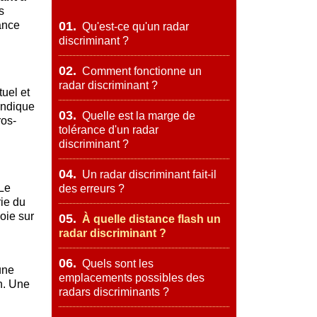
s
ance
01.
Qu'est-ce qu'un radar
discriminant ?
02.
Comment fonctionne un
radar discriminant ?
uel et
indique
03.
Quelle est la marge de
ros-
tolérance d'un radar
discriminant ?
04.
Un radar discriminant fait-il
 Le
des erreurs ?
rie du
oie sur
05.
À quelle distance flash un
radar discriminant ?
06.
Quels sont les
une
emplacements possibles des
on. Une
radars discriminants ?