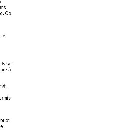
a
des
se. Ce
 le
nts sur
eure à
m/h,
permis
er et
re