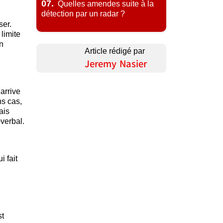
07.
Quelles amendes suite à la
détection par un radar ?
ser.
limite
n
Article rédigé par
Jeremy Nasier
arrive
ns cas,
ais
-verbal.
i fait
st