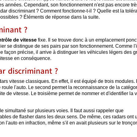
ques années. Cependant, son fonctionnement n'est pas encore trè
ar discriminant ? Comment fonctionne-t-il ? Quelle est la tolér
ossibles ? Éléments de réponse dans la suite.
minant ?
trôle de vitesse
fixe. Il se trouve donc à un emplacement ponct
nier se distingue de ses pairs par son fonctionnement. Comme l'
e façon précise, il arrive à distinguer les véhicules légers des g
e vitesse en conséquence.
r discriminant ?
ars vitesse classiques. En effet, il est équipé de trois modules.
e roule l'auto. Le second permet la reconnaissance de la catégo
ite de vitesse. Le troisième permet de nommer et d'identifier la v
le simultané sur plusieurs voies. Il faut aussi rappeler que
ables de flasher dans les deux sens. De même, ces radars ont 
ion l'auto en infraction, même s'il en avait plusieurs sur le tronç