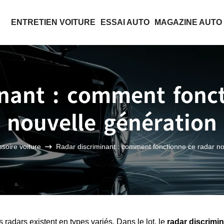
ENTRETIEN VOITURE
ESSAI AUTO
MAGAZINE AUTO
inant : comment fonct
nouvelle génération
soire voiture
Radar discriminant : comment fonctionne ce radar no
 radars existent en types variés. Dans le lot, le
radar discrimi