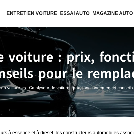
ENTRETIEN VOITURE
ESSAI AUTO
MAGAZINE AUTO
e voiture : prix, fonc
nseils pour le rempla
ien voiture
Catalyseur de voiture : prix, fonctionnement et conseils
urs à essence et à diesel, les constructeurs automobiles associ