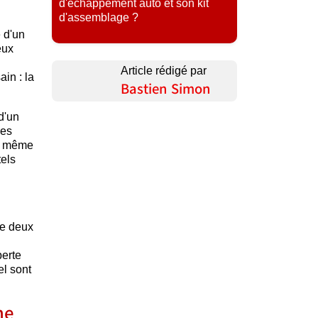
d'échappement auto et son kit
d'assemblage ?
e d'un
eux
Article rédigé par
in : la
Bastien Simon
 d'un
les
au même
tels
de deux
perte
el sont
ne