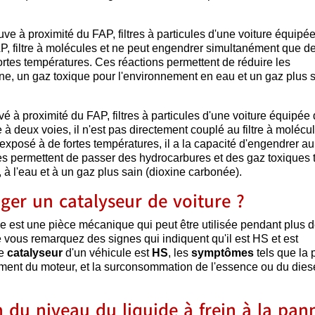
uve à proximité du FAP, filtres à particules d'une voiture équipé
AP, filtre à molécules et ne peut engendrer simultanément que d
fortes températures. Ces réactions permettent de réduire les
, un gaz toxique pour l'environnement en eau et un gaz plus sa
uvé à proximité du FAP, filtres à particules d'une voiture équipée
 à deux voies, il n'est pas directement couplé au filtre à molécu
 exposé à de fortes températures, il a la capacité d'engendrer 
s permettent de passer des hydrocarbures et des gaz toxiques 
à l'eau et à un gaz plus sain (dioxine carbonée).
er un catalyseur de voiture ?
ique est une pièce mécanique qui peut être utilisée pendant plus 
 vous remarquez des signes qui indiquent qu'il est HS et est
le
catalyseur
d'un véhicule est
HS
, les
symptômes
tels que la 
fement du moteur, et la surconsommation de l'essence ou du dies
n du niveau du liquide à frein à la pan