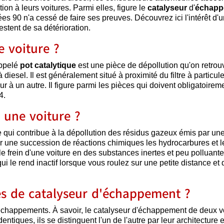
on à leurs voitures. Parmi elles, figure le
catalyseur
d'
échapp
es 90 n'a cessé de faire ses preuves. Découvrez ici l'intérêt d'
stent de sa détérioration.
e voiture ?
ppelé
pot catalytique
est une pièce de dépollution qu'on retrou
diesel. Il est généralement situé à proximité du filtre à particul
ur à un autre. Il figure parmi les pièces qui doivent obligatoirem
4.
 une voiture ?
 qui contribue à la dépollution des résidus gazeux émis par un
par une succession de réactions chimiques les hydrocarbures et l
frein d'une voiture en des substances inertes et peu polluantes
i le rend inactif lorsque vous roulez sur une petite distance et
pes de catalyseur d'échappement ?
d'échappements. À savoir, le catalyseur d'échappement de deux v
dentiques, ils se distinguent l'un de l'autre par leur architecture e