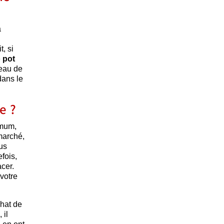
a
, si
e
pot
veau de
dans le
e ?
imum,
marché,
us
efois,
cer.
votre
chat de
 il