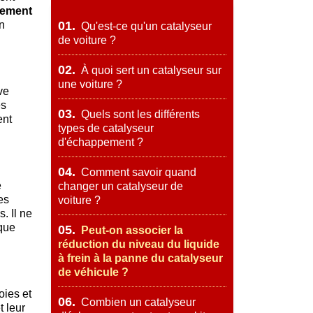
ement
un
01.
Qu'est-ce qu'un catalyseur
de voiture ?
02.
À quoi sert un catalyseur sur
une voiture ?
ve
es
03.
Quels sont les différents
ent
types de catalyseur
d'échappement ?
04.
Comment savoir quand
e
changer un catalyseur de
es
voiture ?
. Il ne
 que
05.
Peut-on associer la
réduction du niveau du liquide
à frein à la panne du catalyseur
de véhicule ?
oies et
06.
Combien un catalyseur
t leur