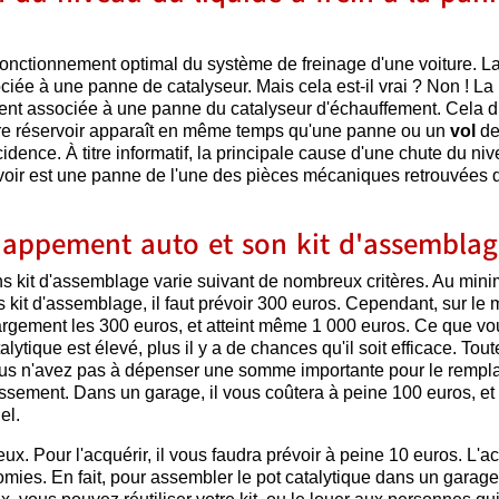
u fonctionnement optimal du système de freinage d'une voiture. L
iée à une panne de catalyseur. Mais cela est-il vrai ? Non ! La
ment associée à une panne du catalyseur d'échauffement. Cela dit
otre réservoir apparaît en même temps qu'une panne ou un
vol
d
cidence. À titre informatif, la principale cause d'une chute du ni
servoir est une panne de l'une des pièces mécaniques retrouvées 
appement auto et son kit d'assemblag
ns kit d'assemblage varie suivant de nombreux critères. Au min
kit d'assemblage, il faut prévoir 300 euros. Cependant, sur le 
largement les 300 euros, et atteint même 1 000 euros. Ce que vo
alytique est élevé, plus il y a de chances qu'il soit efficace. Tout
ous n'avez pas à dépenser une somme importante pour le rempla
ement. Dans un garage, il vous coûtera à peine 100 euros, et 
el.
eux. Pour l'acquérir, il vous faudra prévoir à peine 10 euros. L'a
mies. En fait, pour assembler le pot catalytique dans un garage,