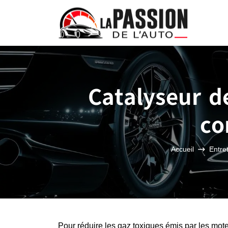
Catalyseur d
co
Accueil
Entret
Pour réduire les gaz toxiques émis par les mote