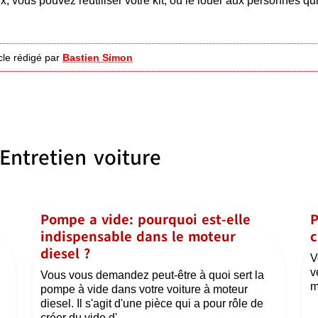
 vous pouvez réutiliser votre kit, ou le louer aux personnes qui
icle rédigé par
Bastien Simon
Entretien voiture
Pompe a vide: pourquoi est-elle
P
indispensable dans le moteur
c
diesel ?
V
v
Vous vous demandez peut-être à quoi sert la
m
pompe à vide dans votre voiture à moteur
diesel. Il s'agit d'une pièce qui a pour rôle de
créer du vide d'...