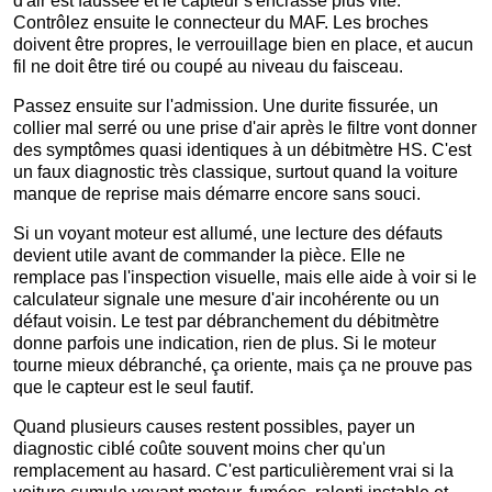
d'air est faussée et le capteur s'encrasse plus vite.
Contrôlez ensuite le connecteur du MAF. Les broches
doivent être propres, le verrouillage bien en place, et aucun
fil ne doit être tiré ou coupé au niveau du faisceau.
Passez ensuite sur l'admission. Une durite fissurée, un
collier mal serré ou une prise d'air après le filtre vont donner
des symptômes quasi identiques à un débitmètre HS. C'est
un faux diagnostic très classique, surtout quand la voiture
manque de reprise mais démarre encore sans souci.
Si un voyant moteur est allumé, une lecture des défauts
devient utile avant de commander la pièce. Elle ne
remplace pas l'inspection visuelle, mais elle aide à voir si le
calculateur signale une mesure d'air incohérente ou un
défaut voisin. Le test par débranchement du débitmètre
donne parfois une indication, rien de plus. Si le moteur
tourne mieux débranché, ça oriente, mais ça ne prouve pas
que le capteur est le seul fautif.
Quand plusieurs causes restent possibles, payer un
diagnostic ciblé coûte souvent moins cher qu'un
remplacement au hasard. C'est particulièrement vrai si la