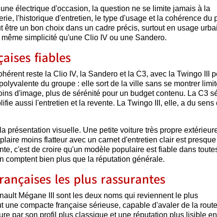
une électrique d'occasion, la question ne se limite jamais à la
rie, l'historique d'entretien, le type d'usage et la cohérence du p
 être un bon choix dans un cadre précis, surtout en usage urba
 même simplicité qu'une Clio IV ou une Sandero.
çaises fiables
cohérent reste la Clio IV, la Sandero et la C3, avec la Twingo III 
polyvalente du groupe : elle sort de la ville sans se montrer limi
oins d'image, plus de sérénité pour un budget contenu. La C3 s
lifie aussi l'entretien et la revente. La Twingo III, elle, a du sen
 la présentation visuelle. Une petite voiture très propre extérieu
laire moins flatteur avec un carnet d'entretien clair est presque
ente, c'est de croire qu'un modèle populaire est fiable dans toute
on comptent bien plus que la réputation générale.
rançaises les plus rassurantes
nault Mégane III sont les deux noms qui reviennent le plus
eut une compacte française sérieuse, capable d'avaler de la route
re par son profil plus classique et une réputation plus lisible en