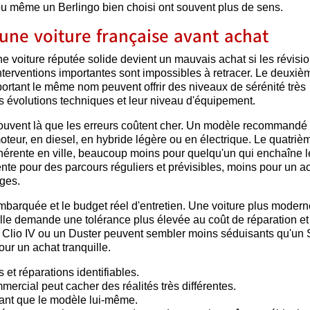
 ou même un Berlingo bien choisi ont souvent plus de sens.
'une voiture française avant achat
. Une voiture réputée solide devient un mauvais achat si les révisi
 interventions importantes sont impossibles à retracer. Le deuxiè
s portant le même nom peuvent offrir des niveaux de sérénité très
urs évolutions techniques et leur niveau d'équipement.
t souvent là que les erreurs coûtent cher. Un modèle recommandé
teur, en diesel, en hybride légère ou en électrique. Le quatriè
cohérente en ville, beaucoup moins pour quelqu'un qui enchaîne l
ente pour des parcours réguliers et prévisibles, moins pour un a
ages.
embarquée et le budget réel d'entretien. Une voiture plus modern
lle demande une tolérance plus élevée au coût de réparation et
ne Clio IV ou un Duster peuvent sembler moins séduisants qu'u
our un achat tranquille.
s et réparations identifiables.
rcial peut cacher des réalités très différentes.
ant que le modèle lui-même.