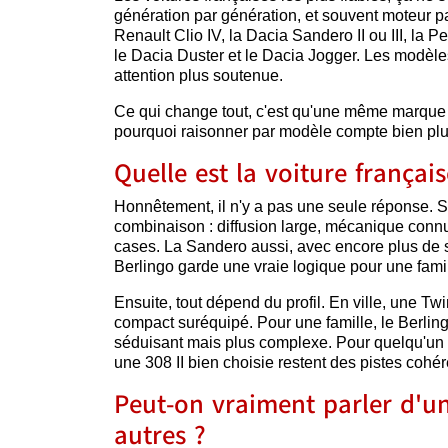
génération par génération, et souvent moteur pa
Renault Clio IV, la Dacia Sandero II ou III, la P
le Dacia Duster et le Dacia Jogger. Les modè
attention plus soutenue.
Ce qui change tout, c'est qu'une même marque pe
pourquoi raisonner par modèle compte bien plu
Quelle est la voiture français
Honnêtement, il n'y a pas une seule réponse. Su
combinaison : diffusion large, mécanique connue
cases. La Sandero aussi, avec encore plus de si
Berlingo garde une vraie logique pour une famil
Ensuite, tout dépend du profil. En ville, une T
compact suréquipé. Pour une famille, le Berling
séduisant mais plus complexe. Pour quelqu'un q
une 308 II bien choisie restent des pistes cohér
Peut-on vraiment parler d'un
autres ?