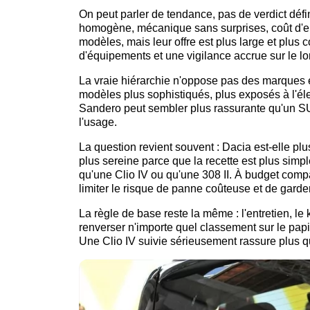
On peut parler de tendance, pas de verdict défi
homogène, mécanique sans surprises, coût d'ent
modèles, mais leur offre est plus large et plus
d'équipements et une vigilance accrue sur le l
La vraie hiérarchie n'oppose pas des marques e
modèles plus sophistiqués, plus exposés à l'élec
Sandero peut sembler plus rassurante qu'un SUV 
l'usage.
La question revient souvent : Dacia est-elle pl
plus sereine parce que la recette est plus sim
qu'une Clio IV ou qu'une 308 II. À budget compara
limiter le risque de panne coûteuse et de garder 
La règle de base reste la même : l'entretien, le 
renverser n'importe quel classement sur le pap
Une Clio IV suivie sérieusement rassure plus q