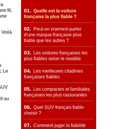
la
ne III,
01.
Quelle est la voiture
 une
française la plus fiable ?
02.
Peut-on vraiment parler
 Voilà
d'une marque française plus
fiable que les autres ?
03.
Les voitures françaises les
plus fiables selon le modèle
s
04.
. Le
Les meilleures citadines
françaises fiables
 SUV
05.
Les compactes et familiales
françaises les plus rassurantes
II ou
06.
Quel SUV français fiable
choisir ?
07.
Comment juger la fiabilité