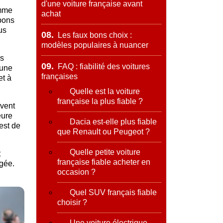
d'une voiture française avant
amme
achat
 bons
us
08.
Les faux bons choix :
modèles populaires à nuancer
es
09.
FAQ : fiabilité des voitures
'une
françaises
et à
Quelle est la voiture
française la plus fiable ?
uvent
eure
Dacia est-elle plus fiable
 est de
que Renault ou Peugeot ?
Quelle petite voiture
t
française fiable acheter en
igée.
occasion ?
Quel SUV français fiable
choisir ?
Une voiture électrique