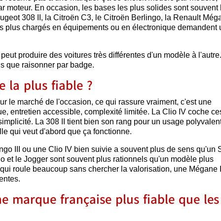
r moteur. En occasion, les bases les plus solides sont souvent 
eugeot 308 II, la Citroën C3, le Citroën Berlingo, la Renault Méga
les plus chargés en équipements ou en électronique demandent
ut produire des voitures très différentes d'un modèle à l'autre.
s que raisonner par badge.
e la plus fiable ?
r le marché de l'occasion, ce qui rassure vraiment, c'est une
, entretien accessible, complexité limitée. La Clio IV coche ce
mplicité. La 308 II tient bien son rang pour un usage polyvalent
le qui veut d'abord que ça fonctionne.
wingo III ou une Clio IV bien suivie a souvent plus de sens qu'un
o et le Jogger sont souvent plus rationnels qu'un modèle plus
ui roule beaucoup sans chercher la valorisation, une Mégane I
entes.
e marque française plus fiable que les