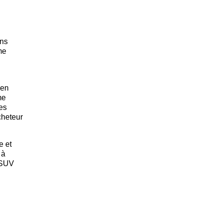
ons
me
 en
me
es
cheteur
e et
 à
n SUV