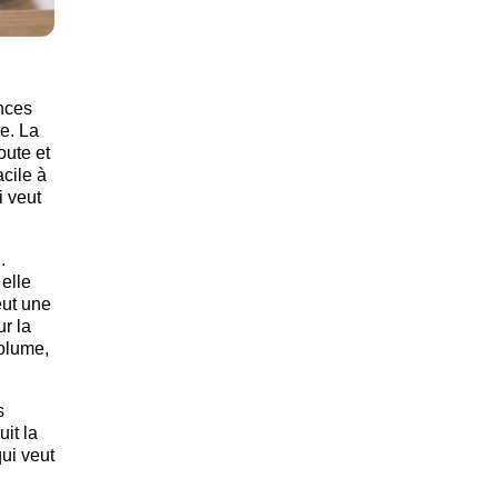
ences
e. La
oute et
acile à
i veut
.
 elle
eut une
ur la
volume,
s
it la
qui veut