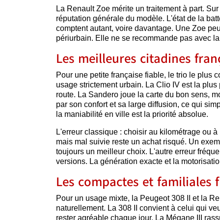
La Renault Zoe mérite un traitement à part. Sur 
réputation générale du modèle. L'état de la batte
comptent autant, voire davantage. Une Zoe peut
périurbain. Elle ne se recommande pas avec la
Les meilleures citadines fran
Pour une petite française fiable, le trio le plus 
usage strictement urbain. La Clio IV est la plus 
route. La Sandero joue la carte du bon sens, m
par son confort et sa large diffusion, ce qui simp
la maniabilité en ville est la priorité absolue.
L'erreur classique : choisir au kilométrage ou à
mais mal suivie reste un achat risqué. Un exemp
toujours un meilleur choix. L'autre erreur fréqu
versions. La génération exacte et la motorisati
Les compactes et familiales f
Pour un usage mixte, la Peugeot 308 II et la Re
naturellement. La 308 II convient à celui qui v
rester agréable chaque jour. La Mégane III rassu