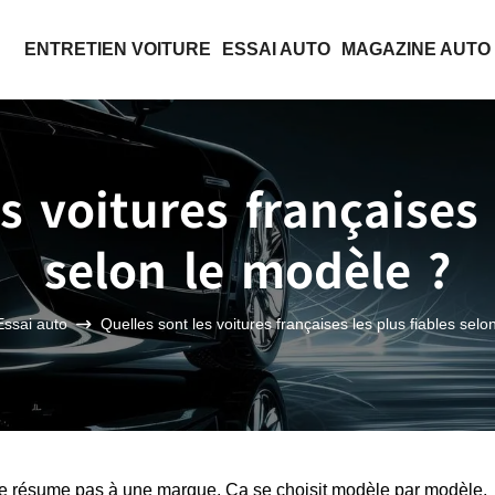
ENTRETIEN VOITURE
ESSAI AUTO
MAGAZINE AUTO
s voitures françaises 
selon le modèle ?
Essai auto
Quelles sont les voitures françaises les plus fiables selo
e se résume pas à une marque. Ça se choisit modèle par modèle,