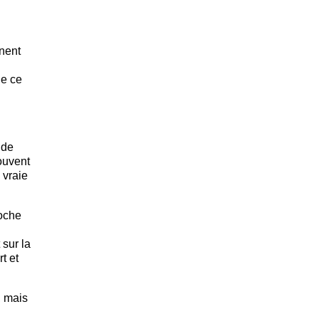
nnent
ue ce
 de
ouvent
 vraie
roche
sur la
t et
, mais