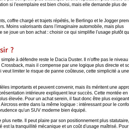
ion si l'exemplaire est bien choisi, mais elle demande plus de
s, coffre chargé et trajets répétés, le Berlingo et le Jogger pre
rs. Moins valorisants dans l'imaginaire automobile, mais plus
e se joue un bon achat : choisir ce qui simplifie l'usage plutôt q
sir ?
 simple à défendre reste le Dacia Duster. Il n'offre pas le niveau
 Crossback, mais il compense par une logique plus directe et s
 veut limiter le risque de panne coûteuse, cette simplicité a une
dèles importants et peuvent convenir, mais ils méritent une app
 présentation intérieure expliquent leur succès. Cette montée en
 élevée. Pour un achat serein, il faut donc être plus exigeant 
C5 Aircross entre dans la même logique : intéressant pour le confor
e prudence qu'un SUV moderne bien équipé.
lus nette. Il peut plaire par son positionnement plus statutaire
ité est la tranquillité mécanique et un coût d'usage maîtrisé. Pour