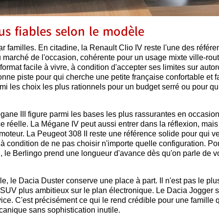
lus fiables selon le modèle
ar familles. En citadine, la Renault Clio IV reste l'une des référ
 marché de l'occasion, cohérente pour un usage mixte ville-rout
ormat facile à vivre, à condition d'accepter ses limites sur autor
nne piste pour qui cherche une petite française confortable et f
armi les choix les plus rationnels pour un budget serré ou pour qu
ane III figure parmi les bases les plus rassurantes en occasion
e réelle. La Mégane IV peut aussi entrer dans la réflexion, mais
 moteur. La Peugeot 308 II reste une référence solide pour qui v
à condition de ne pas choisir n'importe quelle configuration. Po
el, le Berlingo prend une longueur d'avance dès qu'on parle de 
, le Dacia Duster conserve une place à part. Il n'est pas le plu
n SUV plus ambitieux sur le plan électronique. Le Dacia Jogger su
ice. C'est précisément ce qui le rend crédible pour une famille 
canique sans sophistication inutile.