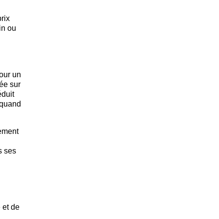
rix
in ou
pour un
tée sur
éduit
s quand
rement
s ses
 et de