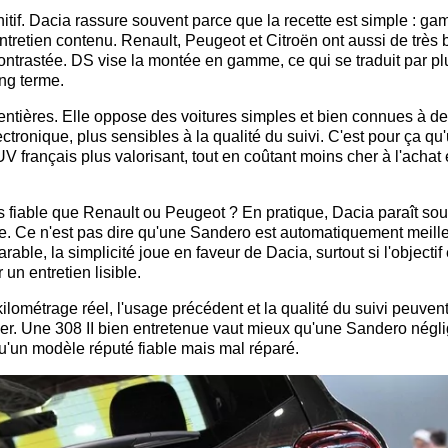
nitif. Dacia rassure souvent parce que la recette est simple : g
retien contenu. Renault, Peugeot et Citroën ont aussi de très
 contrastée. DS vise la montée en gamme, ce qui se traduit par pl
ong terme.
ntières. Elle oppose des voitures simples et bien connues à d
tronique, plus sensibles à la qualité du suivi. C'est pour ça qu
français plus valorisant, tout en coûtant moins cher à l'achat 
us fiable que Renault ou Peugeot ? En pratique, Dacia paraît so
ple. Ce n'est pas dire qu'une Sandero est automatiquement meill
ble, la simplicité joue en faveur de Dacia, surtout si l'objectif
un entretien lisible.
kilométrage réel, l'usage précédent et la qualité du suivi peuven
ier. Une 308 II bien entretenue vaut mieux qu'une Sandero négl
u'un modèle réputé fiable mais mal réparé.