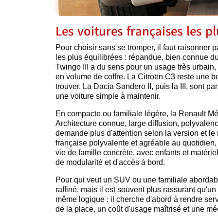
Les voitures françaises les p
Pour choisir sans se tromper, il faut raisonner p
les plus équilibrées : répandue, bien connue du
Twingo III a du sens pour un usage très urbain, f
en volume de coffre. La Citroën C3 reste une bo
trouver. La Dacia Sandero II, puis la III, sont p
une voiture simple à maintenir.
En compacte ou familiale légère, la Renault Még
Architecture connue, large diffusion, polyvalenc
demande plus d'attention selon la version et le
française polyvalente et agréable au quotidien, 
vie de famille concrète, avec enfants et matéri
de modularité et d'accès à bord.
Pour qui veut un SUV ou une familiale abordable
raffiné, mais il est souvent plus rassurant qu'u
même logique : il cherche d'abord à rendre serv
de la place, un coût d'usage maîtrisé et une mé