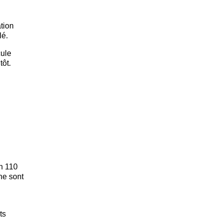
ation
lé.
cule
tôt.
un 110
ne sont
ts