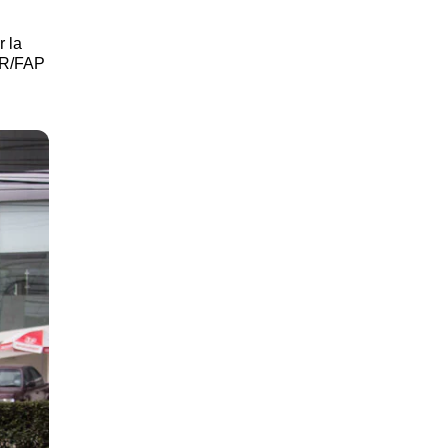
r la
EGR/FAP