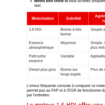
Moins bon choix si
vous achetez uniquem
réel.
Agré
Motorisation
Sobriété
r
1.6 HDi
Bonne à très
Souple e
bonne
Essence
Moyenne
Simple, 
atmosphérique
plus liné
Petit turbo
Variable
Agréable 
essence
Diesel plus gros
Bonne sur
Plus de 
longs trajets
L'erreur fréquente consiste à comparer ce mot
permet pas au FAP et à l'EGR de fonctionner d
par l'entretien.
Le moteur 1.6 HDI offre une 