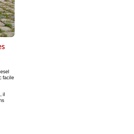
es
iesel
c facile
 il
ns