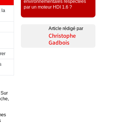
environnementales respectées
par un moteur HDI 1.6 ?
 la
Article rédigé par
Christophe
Gadbois
rer
s
 Sur
nche,
mes
s