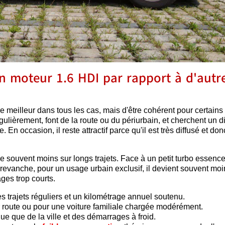
n moteur 1.6 HDI par rapport à d'autr
e meilleur dans tous les cas, mais d'être cohérent pour certains
égulièrement, font de la route ou du périurbain, et cherchent un d
En occasion, il reste attractif parce qu'il est très diffusé et don
ouvent moins sur longs trajets. Face à un petit turbo essence,
 revanche, pour un usage urbain exclusif, il devient souvent moi
ges trop courts.
 trajets réguliers et un kilométrage annuel soutenu.
route ou pour une voiture familiale chargée modérément.
que que de la ville et des démarrages à froid.