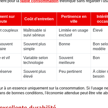
ent pour la
faible consommation
théorique sans regarder l'u
ment sur
Pertinence en
Intérê
Coût d'entretien
oute
ville
occas
t coupleux
Maîtrisable si
Limitée en usage
Élevé
suivi sérieux
exclusif
souvent
Souvent plus
Bonne
Bon sel
aire
simple
modèle
et vif
Variable selon
Souvent
Bon
technologie
meilleure
réserve
Souvent plus
Peu pertinent
À cibler 
élevé
besoin
eur à un essence uniquement sur la consommation. Si l'usage n
ans de bonnes conditions, l'économie attendue peut être vite a
excellente durabilité