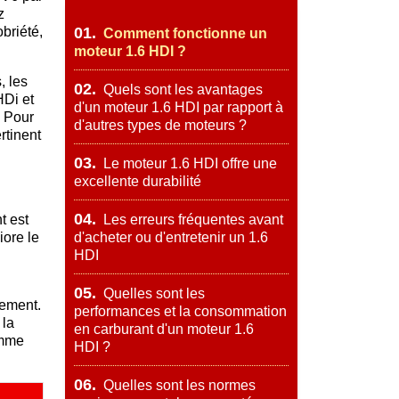
z
briété,
01.
Comment fonctionne un
moteur 1.6 HDI ?
, les
02.
Quels sont les avantages
HDi et
d'un moteur 1.6 HDI par rapport à
. Pour
d'autres types de moteurs ?
rtinent
03.
Le moteur 1.6 HDI offre une
excellente durabilité
04.
t est
Les erreurs fréquentes avant
iore le
d'acheter ou d'entretenir un 1.6
HDI
05.
Quelles sont les
sement.
performances et la consommation
 la
en carburant d'un moteur 1.6
omme
HDI ?
06.
Quelles sont les normes