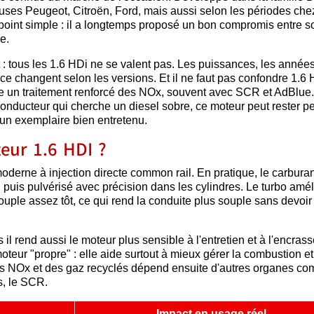
uses Peugeot, Citroën, Ford, mais aussi selon les périodes che
point simple : il a longtemps proposé un bon compromis entre so
e.
t : tous les 1.6 HDi ne se valent pas. Les puissances, les années
ce changent selon les versions. Et il ne faut pas confondre 1.6 
ute un traitement renforcé des NOx, souvent avec SCR et AdBlue
onducteur qui cherche un diesel sobre, ce moteur peut rester pe
t un exemplaire bien entretenu.
ur 1.6 HDI ?
oderne à injection directe common rail. En pratique, le carburan
 puis pulvérisé avec précision dans les cylindres. Le turbo amél
uple assez tôt, ce qui rend la conduite plus souple sans devoir
l rend aussi le moteur plus sensible à l'entretien et à l'encras
moteur "propre" : elle aide surtout à mieux gérer la combustion et
es NOx et des gaz recyclés dépend ensuite d'autres organes c
s, le SCR.
Impact en usage réel