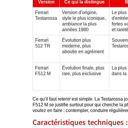
Version
Ce qui la distingue
B
Ferrari
Version d'origine,
Le plus 
Testarossa
style le plus iconique,
d'entrée
ambiance la plus
fortes v
années 1980
et raret
Ferrari
Évolution plus
Souvent
512 TR
moderne, plus
Testaro
aboutie en agrément
Ferrari
Évolution finale, plus
La plus 
F512 M
rare, plus exclusive
dans la
Ce qu'il faut retenir est simple. La Testarossa 
F512 M se justifie surtout pour qui cherche la 
voulez en faire : contempler, conduire régulièr
Caractéristiques techniques 