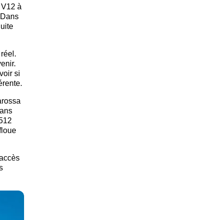
à V12 à
. Dans
uite
réel.
enir.
oir si
érente.
arossa
sans
 512
floue
 accès
s