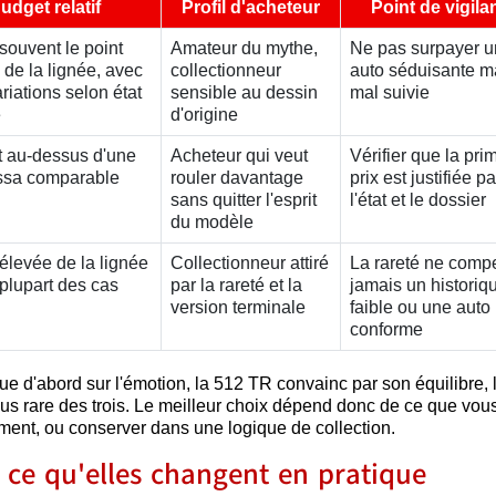
udget relatif
Profil d'acheteur
Point de vigila
souvent le point
Amateur du mythe,
Ne pas surpayer 
 de la lignée, avec
collectionneur
auto séduisante m
ariations selon état
sensible au dessin
mal suivie
é
d'origine
 au-dessus d'une
Acheteur qui veut
Vérifier que la pri
ssa comparable
rouler davantage
prix est justifiée pa
sans quitter l'esprit
l'état et le dossier
du modèle
élevée de la lignée
Collectionneur attiré
La rareté ne comp
 plupart des cas
par la rareté et la
jamais un historiq
version terminale
faible ou une auto
conforme
joue d'abord sur l'émotion, la 512 TR convainc par son équilibre, 
plus rare des trois. Le meilleur choix dépend donc de ce que vou
ement, ou conserver dans une logique de collection.
: ce qu'elles changent en pratique