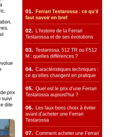
a
ic.
01.
Ferrari Testarossa : ce qu'il
faut savoir en bref
ation,
mes.
02.
L'histoire de la Ferrari
ui
Testarossa et de ses évolutions
03.
Testarossa, 512 TR ou F512
M : quelles différences ?
évolue
04.
e
Caractéristiques techniques :
ce qu'elles changent en pratique
05.
Quel est le prix d'une Ferrari
 de prix
Testarossa aujourd'hui ?
 suivi
e dite
06.
Les faux bons choix à éviter
avant d'acheter une Ferrari
Testarossa
07.
Comment acheter une Ferrari