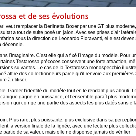
arossa et de ses évolutions
rari veut remplacer la Berlinetta Boxer par une GT plus moderne,
ultat a tout de suite posé un jalon. Avec ses prises d'air latéral
infarina sous la direction de Leonardo Fioravanti, elle est deven
a décennie.
 l'imaginaire. C'est elle qui a fixé l'image du modèle. Pour u
ertaines Testarossa précoces conservent une forte attraction, m
ersions suivantes. Le cas de la Testarossa monospecchio illustr
cé attire des collectionneurs parce qu'il renvoie aux premières
re à utiliser.
e. Garder l'identité du modèle tout en le rendant plus abouti. Le
 mécanique gagne en puissance, et l'ensemble paraît plus modern
rsion qui corrige une partie des aspects les plus datés sans eff
in. Plus rare, plus puissante, plus exclusive dans sa perceptio
lent la version finale de la lignée, avec une lecture plus collect
 partie de sa valeur, mais elle ne dispense jamais de vérifier