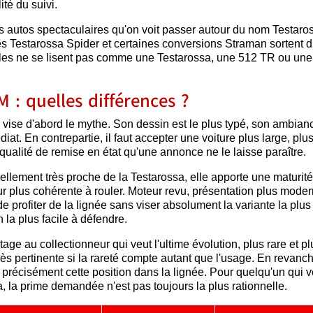
ité du suivi.
les autos spectaculaires qu'on voit passer autour du nom Testaro
Les Testarossa Spider et certaines conversions Straman sortent 
 elles ne se lisent pas comme une Testarossa, une 512 TR ou un
 : quelles différences ?
i vise d'abord le mythe. Son dessin est le plus typé, son ambian
t. En contrepartie, il faut accepter une voiture plus large, plu
qualité de remise en état qu'une annonce ne le laisse paraître.
uellement très proche de la Testarossa, elle apporte une maturité
r plus cohérente à rouler. Moteur revu, présentation plus moder
 profiter de la lignée sans viser absolument la variante la plus
n la plus facile à défendre.
age au collectionneur qui veut l'ultime évolution, plus rare et pl
très pertinente si la rareté compte autant que l'usage. En revanc
z précisément cette position dans la lignée. Pour quelqu'un qui v
sa, la prime demandée n'est pas toujours la plus rationnelle.