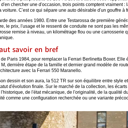
d'en chercher une d'occasion, trois points comptent vraiment : l
 la voiture. C'est ce qui sépare une auto désirable d'un gouffre à fr
arde des années 1980. Entre une Testarossa de première génér
, le prix, l'usage et le ressenti de conduite ne sont pas les mê
osse remise à niveau, un kilométrage flou ou une carrosserie q
anique.
faut savoir en bref
e Paris 1984, pour remplacer la Ferrari Berlinetta Boxer. Elle 
 M, dernière étape de la famille et dernier grand modèle de rout
rchitecture avec la Ferrari 550 Maranello.
son dessin et son aura, la 512 TR sur son équilibre entre style et
tut d'évolution finale. Sur le marché de la collection, les écarts
'historique, de l'état mécanique, de l'originalité, de la qualité du
bilité comme une configuration recherchée ou une variante précoc