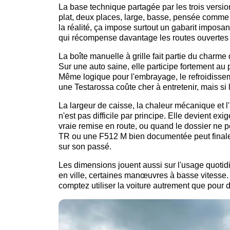
La base technique partagée par les trois versio
plat, deux places, large, basse, pensée comme u
la réalité, ça impose surtout un gabarit imposa
qui récompense davantage les routes ouvertes
La boîte manuelle à grille fait partie du charme 
Sur une auto saine, elle participe fortement au pl
Même logique pour l'embrayage, le refroidisseme
une Testarossa coûte cher à entretenir, mais si 
La largeur de caisse, la chaleur mécanique et l
n'est pas difficile par principe. Elle devient e
vraie remise en route, ou quand le dossier ne pe
TR ou une F512 M bien documentée peut finale
sur son passé.
Les dimensions jouent aussi sur l'usage quotidi
en ville, certaines manœuvres à basse vitesse. C
comptez utiliser la voiture autrement que pour 