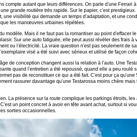
ns compte autant que leurs différences. On parle d'une Ferrari 
ne grande routière très rapide. Sur le papier, c'est prestigieux
nt, une visibilité qui demande un temps d'adaptation, et une cond
 que les manœuvres urbaines répétées.
du modèle. Mais il ne faut pas la romantiser au point d'effacer le 
aisir. Sur une auto fatiguée, elle peut aussi révéler des frais à v
nt ou l'électricité. La vraie question n'est pas seulement de sav
l'exemplaire visé a été suivi avec sérieux et utilisé de façon coh
'âge de conception changent aussi la relation à l'auto. Une Test
xigeante quand l'entretien a été repoussé, quand elle a peu roulé 
rmet pas de reconstituer ce qui a été fait. C'est pour ça qu'une
ment rassurer davantage qu'une Testarossa moins chère mais 
en. La présence sur la route complique les parkings étroits, les
'est un point concret à avoir en tête avant achat, surtout si vou
des sorties occasionnelles.