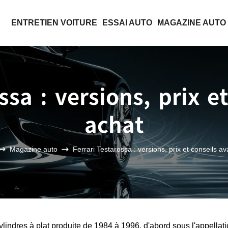
ENTRETIEN VOITURE
ESSAI AUTO
MAGAZINE AUTO
ssa : versions, prix e
achat
Magazine auto
Ferrari Testarossa : versions, prix et conseils a
lindres à plat produite de 1984 à 1996, d'abord sous l'appellat