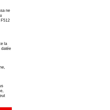
ssa ne
du
e F512
ce la
s datée
ne,
us
he,
eut