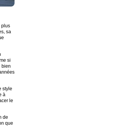
 plus
es, sa
ue
n
ême si
e bien
 années
 style
e à
acer le
n de
ion que