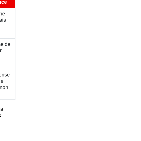
nce
une
ais
me de
r
ense
ue
 non
la
s