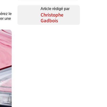
Article rédigé par
pérez le
Christophe
rer une
Gadbois