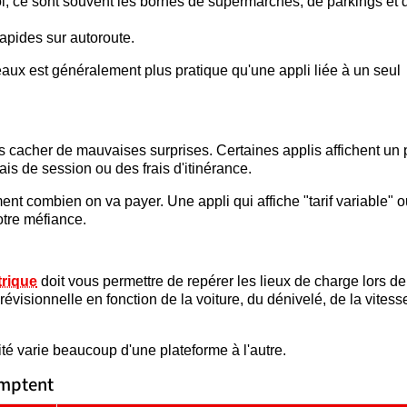
i, ce sont souvent les bornes de supermarchés, de parkings et 
 rapides sur autoroute.
eaux est généralement plus pratique qu'une appli liée à un seul
is cacher de mauvaises surprises. Certaines applis affichent un 
ais de session ou des frais d'itinérance.
ent combien on va payer. Une appli qui affiche "tarif variable" o
votre méfiance.
trique
doit vous permettre de repérer les lieux de charge lors de
évisionnelle en fonction de la voiture, du dénivelé, de la vitess
ité varie beaucoup d'une plateforme à l'autre.
omptent