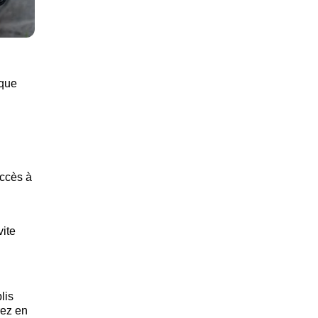
aque
accès à
vite
lis
rez en