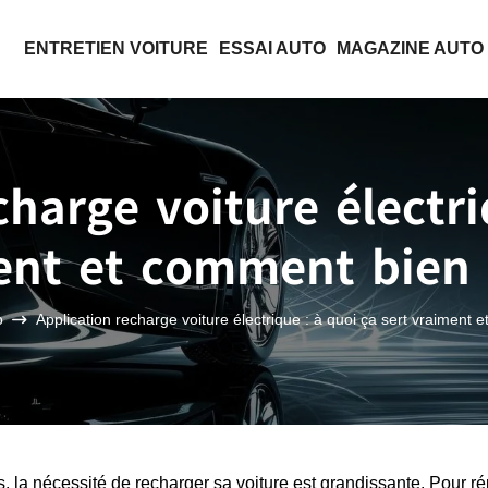
ENTRETIEN VOITURE
ESSAI AUTO
MAGAZINE AUTO
charge voiture électri
ent et comment bien l
o
Application recharge voiture électrique : à quoi ça sert vraiment e
, la nécessité de recharger sa voiture est grandissante. Pour r