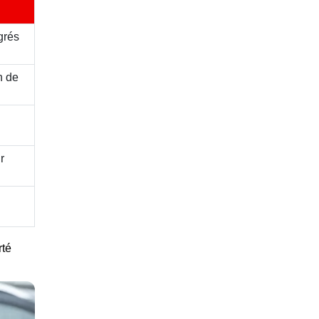
grés
n de
r
rté