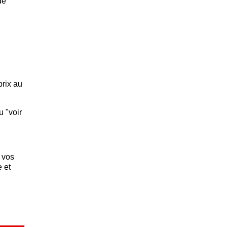
de
prix au
u "voir
 vos
e et