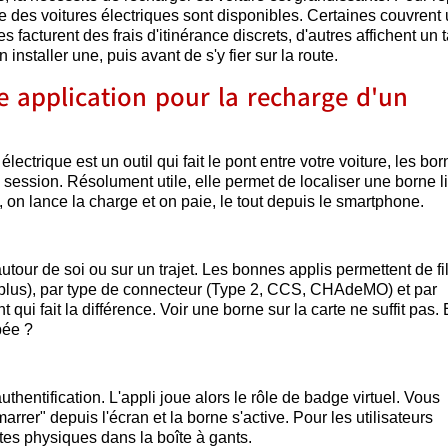
ge des voitures électriques sont disponibles. Certaines couvrent
 facturent des frais d'itinérance discrets, d'autres affichent un ta
installer une, puis avant de s'y fier sur la route.
e application pour la recharge d'un
lectrique est un outil qui fait le pont entre votre voiture, les bo
 session. Résolument utile, elle permet de localiser une borne li
as, on lance la charge et on paie, le tout depuis le smartphone.
tour de soi ou sur un trajet. Les bonnes applis permettent de fil
plus), par type de connecteur (Type 2, CCS, CHAdeMO) et par
t qui fait la différence. Voir une borne sur la carte ne suffit pas.
pée ?
hentification. L'appli joue alors le rôle de badge virtuel. Vous
r" depuis l'écran et la borne s'active. Pour les utilisateurs
rtes physiques dans la boîte à gants.