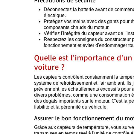
Précautions de sécurité
Déconnectez la batterie avant de commencer 
électrique.
Protégez vos mains avec des gants pour év
composants chauds du moteur.
Vérifiez l'intégrité du capteur avant de l'in
Respectez les consignes du constructeur po
fonctionnement et éviter d'endommager tou
Quelle est l'importance d'u
voiture ?
Les capteurs contrôlent constamment la tempéra
système de refroidissement et l'air ambiant. Ils 
préviennent les échauffements excessifs pour a
divers problèmes, comme une consommation éle
des dégâts importants sur le moteur. C'est la p
fiabilité et la pérennité du véhicule.
Assurer le bon fonctionnement du mo
Grâce aux capteurs de température, vous survei
transmises en temps réel à l'unité de contrôle é