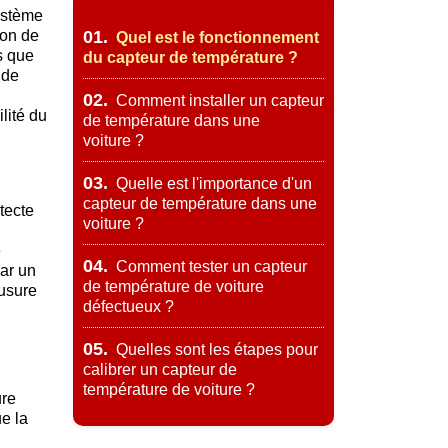
système
ion de
01.
Quel est le fonctionnement
s que
du capteur de température ?
 de
02.
Comment installer un capteur
lité du
de température dans une
voiture ?
03.
Quelle est l'importance d'un
capteur de température dans une
tecte
voiture ?
e
04.
Comment tester un capteur
par un
de température de voiture
'usure
défectueux ?
05.
Quelles sont les étapes pour
calibrer un capteur de
température de voiture ?
ure
e la