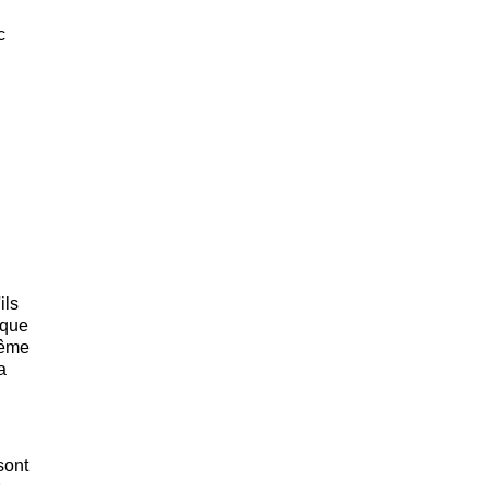
c
ils
oque
même
a
sont