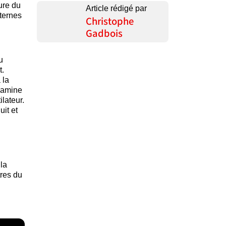
ure du
Article rédigé par
nternes
Christophe
Gadbois
u
t.
 la
examine
lateur.
uit et
la
tres du