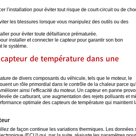
l'installation pour éviter tout risque de court-circuit ou de cho
iter les blessures lorsque vous manipulez des outils ou des
staller pour éviter toute défaillance prématurée.
ur installer et connecter le capteur pour garantir son bon
t le système.
n capteur de température dans une
ture de divers composants du véhicule, tels que le moteur, le
jouent un rôle primordial dans le contrôle de la chaleur parce qu'
méliorer ainsi l'efficacité du moteur. Un capteur en panne prov
vée de carburant, une augmentation des rejets polluants et 
erformance optimale des capteurs de température qui maintient l
teur
llez de façon continue les variations thermiques. Les données 
lectronique (ECU) qui, par la suite, réajuste les paramètres pour