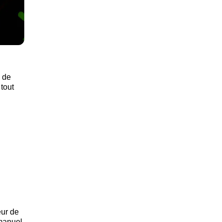
e de
 tout
eur de
 manuel