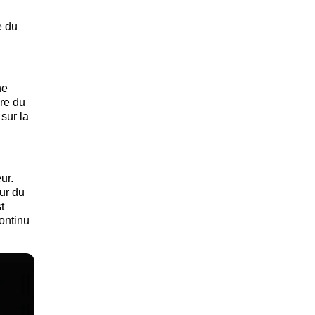
e du
ne
ure du
sur la
ur.
eur du
t
ontinu