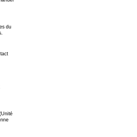
ies du
s.
tact
z
(Unité
ionne