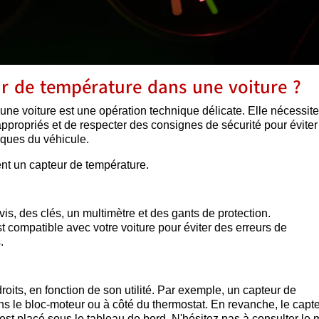
r de température dans une voiture ?
 une voiture est une opération technique délicate. Elle nécessit
 appropriés et de respecter des consignes de sécurité pour éviter
ques du véhicule.
ment un capteur de température.
vis, des clés, un multimètre et des gants de protection.
t compatible avec votre voiture pour éviter des erreurs de
.
oits, en fonction de son utilité. Par exemple, un capteur de
 le bloc-moteur ou à côté du thermostat. En revanche, le capt
est placé sous le tableau de bord. N'hésitez pas à consulter le