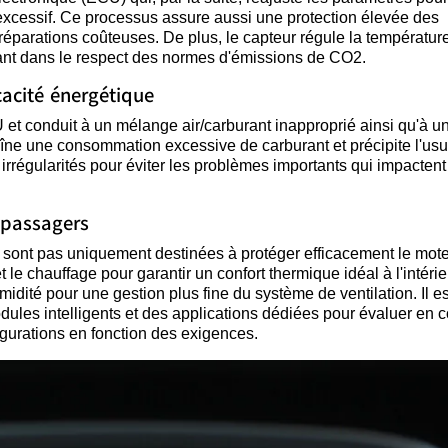
excessif. Ce processus assure aussi une protection élevée des
parations coûteuses. De plus, le capteur régule la températur
ant dans le respect des normes d'émissions de CO2.
cacité énergétique
U et conduit à un mélange air/carburant inapproprié ainsi qu'à u
raîne une consommation excessive de carburant et précipite l'us
irrégularités pour éviter les problèmes importants qui impactent 
s passagers
e sont pas uniquement destinées à protéger efficacement le mote
et le chauffage pour garantir un confort thermique idéal à l'intéri
midité pour une gestion plus fine du système de ventilation. Il es
les intelligents et des applications dédiées pour évaluer en c
igurations en fonction des exigences.