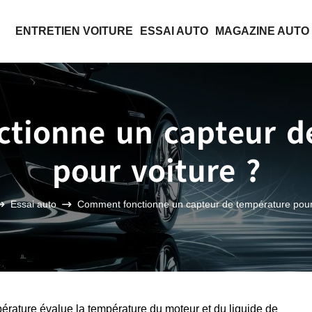
ENTRETIEN VOITURE
ESSAI AUTO
MAGAZINE AUTO
tionne un capteur d
pour voiture ?
Essai auto
Comment fonctionne un capteur de température pour 
érature évalue la température du moteur et du liquide de