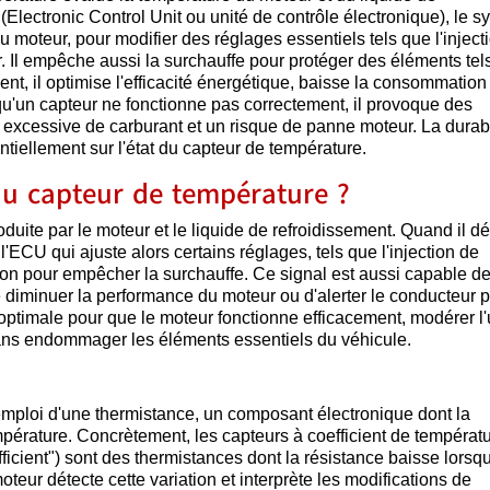
(Electronic Control Unit ou unité de contrôle électronique), le 
u moteur, pour modifier des réglages essentiels tels que l'inject
ur. Il empêche aussi la surchauffe pour protéger des éléments tel
ment, il optimise l'efficacité énergétique, baisse la consommation
qu'un capteur ne fonctionne pas correctement, il provoque des
cessive de carburant et un risque de panne moteur. La durabi
ntiellement sur l'état du capteur de température.
du capteur de température ?
duite par le moteur et le liquide de refroidissement. Quand il dé
l'ECU qui ajuste alors certains réglages, tels que l'injection de
tion pour empêcher la surchauffe. Ce signal est aussi capable d
e diminuer la performance du moteur ou d'alerter le conducteur 
 optimale pour que le moteur fonctionne efficacement, modérer l
ns endommager les éléments essentiels du véhicule.
emploi d'une thermistance, un composant électronique dont la
empérature. Concrètement, les capteurs à coefficient de températ
cient") sont des thermistances dont la résistance baisse lorsqu
eur détecte cette variation et interprète les modifications de