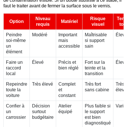
de contamination visible. Si un doute subsiste à ce stade, il
faut le traiter avant de fermer la surface sous le vernis.
Niveau
Risque
Tem
Option
Matériel
requis
visuel
tota
Peindre
Modéré
Important
Maîtrisable
Élev
soi-même
mais
si support
un
accessible
sain
élément
Faire un
Élevé
Précis et
Fort sur la
Élev
raccord
bien réglé
teinte et la
local
transition
Repeindre
Très élevé
Complet
Très fort
Très
toute la
et
sans cabine
élevé
voiture
constant
Confier à
Décision
Atelier
Plus faible si
Varia
un
surtout
équipé
le support
carrossier
budgétaire
est bien
diagnostiqué