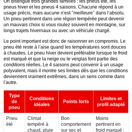
On distingue trois grandes familles : les pneus été, les
pneus hiver et les pneus 4 saisons. Chacune répond à un
usage précis, mais aucune n'est "meilleure" dans l'absolu.
Un pneu pertinent dans une région tempérée peut devenir
un mauvais choix si vous roulez souvent en montagne, sur
longs trajets hivernaux ou avec un véhicule chargé.
Le point important est donc de raisonner en compromis. Le
pneu été reste à l'aise quand les températures sont douces
à chaudes. Le pneu hiver devient préférable lorsque le froid
est marqué et que la neige ou le verglas font partie des
conditions réelles. Le 4 saisons peut convenir à un usage
polyvalent, mais il montre ses limites dès que les conditions
deviennent vraiment extrêmes, dans un sens comme dans
l'autre.
Type
Conditions
Limites et
de
Points forts
idéales
profil adapté
pneu
Pneu
Climat
Bon
Moins
été
tempéré à
comportement
pertinent en
chaud, pluie
sur sec et
froid marqué ;