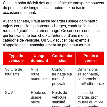
C'est un point décisif dès que le véhicule transporte souvent
du poids, roule longtemps sur autoroute ou tracte
occasionnellement.
Avant d'acheter, il faut aussi regarder l'usage dominant :
trajets courts, longs parcours chargés, conduite familiale,
routes dégradées ou remorquage. Ce sont ces conditions
qui font varier le bon choix à l'intérieur d'une même
catégorie de véhicule. Un SUV routier, par exemple,
n'appelle pas automatiquement un pneu tout-terrain.
Type de
Usage
Contraintes
Points à
véhicule
dominant
clés
vérifier
Voiture de
Ville,
Confort,
Dimensions,
tourisme
route,
freinage sur
saisonnalité,
autoroute
mouillé,
compromis
polyvalence
bruit/adhérence
SUV
Route ou
Poids du
Indice de
usage
véhicule,
charge, profil
mixte
stabilité,
routier ou mixte
usage réel
selon pratique