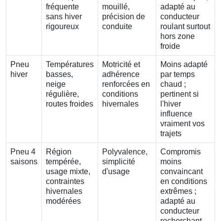
fréquente
mouillé,
adapté au
sans hiver
précision de
conducteur
rigoureux
conduite
roulant surtout
hors zone
froide
Pneu
Températures
Motricité et
Moins adapté
hiver
basses,
adhérence
par temps
neige
renforcées en
chaud ;
régulière,
conditions
pertinent si
routes froides
hivernales
l'hiver
influence
vraiment vos
trajets
Pneu 4
Région
Polyvalence,
Compromis
saisons
tempérée,
simplicité
moins
usage mixte,
d'usage
convaincant
contraintes
en conditions
hivernales
extrêmes ;
modérées
adapté au
conducteur
recherchant